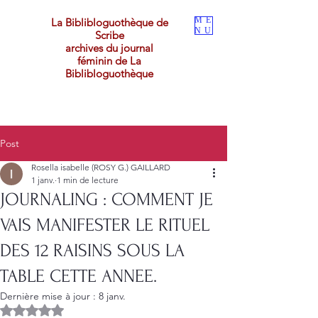
ME
La Biblibloguothèque de
NU
Scribe
archives du journal
féminin de La
Biblibloguothèque
Post
Rosella isabelle (ROSY G.) GAILLARD
1 janv.
1 min de lecture
JOURNALING : COMMENT JE
VAIS MANIFESTER LE RITUEL
DES 12 RAISINS SOUS LA
TABLE CETTE ANNEE.
Dernière mise à jour :
8 janv.
Noté NaN étoiles sur 5.