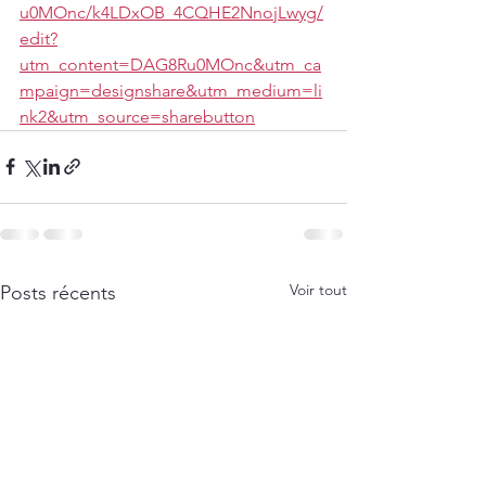
u0MOnc/k4LDxOB_4CQHE2NnojLwyg/
edit?
utm_content=DAG8Ru0MOnc&utm_ca
mpaign=designshare&utm_medium=li
nk2&utm_source=sharebutton
Voir tout
Posts récents