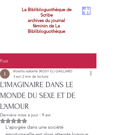
ME
La Biblibloguothèque de
NU
Scribe
archives du journal
féminin de La
Biblibloguothèque
Post
Rosella isabelle (ROSY G.) GAILLARD
3 avr.
2 min de lecture
L'IMAGINAIRE DANS LE
MONDE DU SEXE ET DE
L'AMOUR
Dernière mise à jour :
9 avr.
Noté NaN étoiles sur 5.
L'apogée dans une société 
émotionnelle est alors atteinte lorsque 