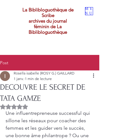
ME
La Biblibloguothèque de
NU
Scribe
archives du journal
féminin de La
Biblibloguothèque
Post
Rosella isabelle (ROSY G.) GAILLARD
1 janv.
1 min de lecture
DECOUVRE LE SECRET DE
TATA GAMZE
Noté NaN étoiles sur 5.
Une influentrepreneuse successful qui 
sillone les réseaux pour coacher des 
femmes et les guider vers le succès, 
une bonne âme philantrope ? Ou une 